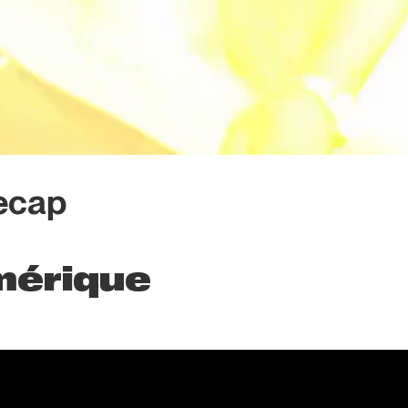
ecap
mérique