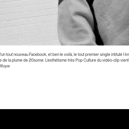
 d’un tout nouveau Facebook, et ben le voilà, le tout premier single intitulé I
ue de la plume de 20some. L’esthétisme très Pop Culture du vidéo-clip vien
vWuyw