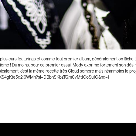
plusieurs featurings et comme tout premier album, généralement on lâche t
deuxième ! Du moins, pour ce premier essai, Mody exprime fortement son désir
icalement, c’est la même recette très Cloud sombre mais néanmoins le proj
a77FOlXS4gKte5q2l6WMn?si=DBbnSKbzTQm0vMt1CoSu1Q&nd=1