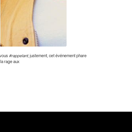
n vous
#rappelant
, justement, cet événement phare
 la rage aux