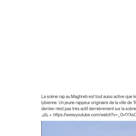
La scène rap au Maghreb est tout aussi active que l
lybienne. Un jeune rappeur originaire de la ville de 
dernier n’est pas très actif dernièrement sur la scèn
بالك » :https://www.youtube.com/watch?v=_0v1YX