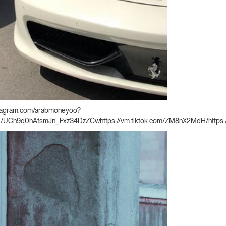
nstagram.com/arabmoneyoo?
nel/UCh9q0hAfsmJn_Fxz34DzZCw
https://vm.tiktok.com/ZM8nX2MdH/
https