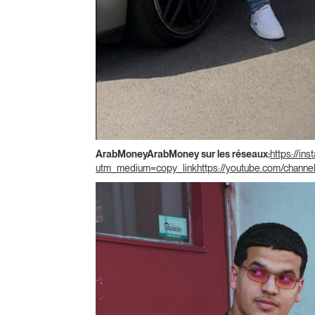
ArabMoneyArabMoney sur les réseaux:
https://i
utm_medium=copy_linkhttps://youtube.com/chan