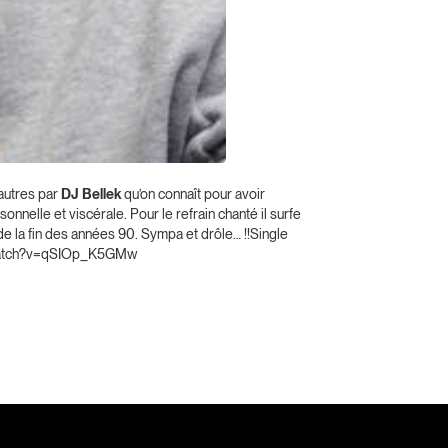
autres par
DJ Bellek
qu’on connaît pour avoir
nnelle et viscérale. Pour le refrain chanté il surfe
de la fin des années 90. Sympa et drôle… !!Single
/watch?v=qSIOp_K5GMw